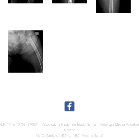
C.F. / P.Iva: 97064870831 - Associazione Nazionale Tecnici Sanitari Radiologia Medica Volontari
Messina
Via G. Garibaldi, 439 isol. 487, Messina (Italia)